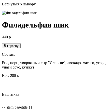
Вернуться к выбору
Филадельфия шик
440
р.
В корзину
Состав:
Рис, нори, творожный сыр "Cremette", авокадо, масаго, угорь,
унаги соус, кунжут
Вес:
280 г.
Ваш заказ
{{ item.pagetitle }}